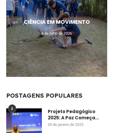
MEU N
CAM
AUL
UM
CIÊNCIA EM MOVIMENTO
MO
DE
ENSI
CU
6 de julho de 2026
POSTAGENS POPULARES
1
Projeto Pedagógico
2025: A Paz Começa...
30 de janeiro de 2025