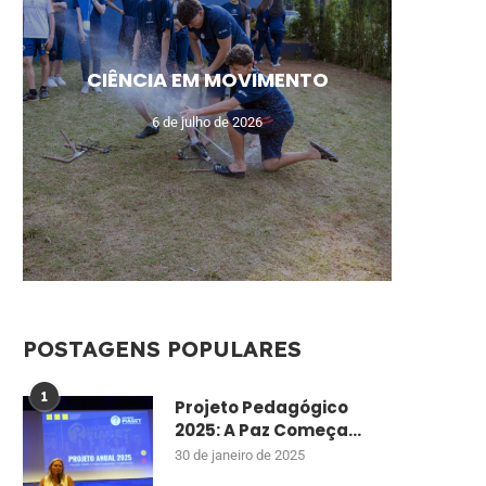
MEU N
CAM
AUL
UM
CIÊNCIA EM MOVIMENTO
MO
DE
ENSI
CU
6 de julho de 2026
POSTAGENS POPULARES
1
Projeto Pedagógico
2025: A Paz Começa...
30 de janeiro de 2025