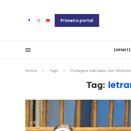
Primeiro portal
INFANTI
Home
Tags
Postagens marcadas com "letrament
letr
Tag: