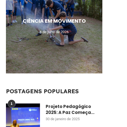
MEU N
CAM
AUL
UM
CIÊNCIA EM MOVIMENTO
MO
DE
ENSI
CU
6 de julho de 2026
POSTAGENS POPULARES
1
Projeto Pedagógico
2025: A Paz Começa...
30 de janeiro de 2025