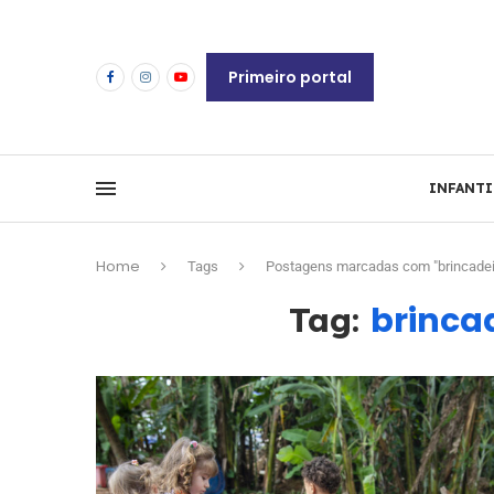
Primeiro portal
INFANTI
Home
Tags
Postagens marcadas com "brincade
brinca
Tag: