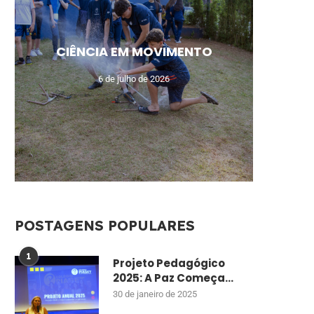
MEU N
CAM
AUL
UM
CIÊNCIA EM MOVIMENTO
MO
DE
ENSI
CU
6 de julho de 2026
POSTAGENS POPULARES
1
Projeto Pedagógico
2025: A Paz Começa...
30 de janeiro de 2025