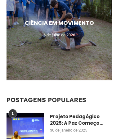
MEU N
CAM
AUL
UM
CIÊNCIA EM MOVIMENTO
MO
DE
ENSI
CU
6 de julho de 2026
POSTAGENS POPULARES
1
Projeto Pedagógico
2025: A Paz Começa...
30 de janeiro de 2025