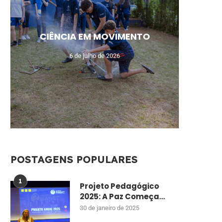
MEU N
CAM
AUL
UM
CIÊNCIA EM MOVIMENTO
MO
DE
ENSI
CU
6 de julho de 2026
POSTAGENS POPULARES
1
Projeto Pedagógico
2025: A Paz Começa...
30 de janeiro de 2025