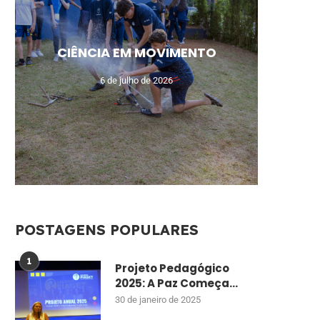
MEU N
CAM
AUL
UM
CIÊNCIA EM MOVIMENTO
MO
DE
ENSI
CU
6 de julho de 2026
POSTAGENS POPULARES
1
Projeto Pedagógico
2025: A Paz Começa...
30 de janeiro de 2025