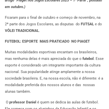
artigo “Piaget nos Jogos Escolares 2025 – 1
ª
Parte”, postado
em outubro.)
Ficaram para o final de outubro e começo de novembro, na
2ª parte dos Jogos Escolares, as disputas do
FUTSAL
e do
VÔLEI TRADICIONAL
.
FUTEBOL: ESPORTE MAIS PRATICADO NO PIAGET
Muitas modalidades esportivas encantam os brasileiros,
mas nenhuma delas é mais apreciada do que o
futebol
. Esse
esporte é considerado um integrante importante da cultura
nacional. Sua popularidade atinge amplamente a nossa
sociedade brasileira. E, na nossa escola, não é diferente: é a
modalidade preferida dos nossos alunos e das nossas
alunas também.
O
professor Daniel
é quem se dedica às aulas de futebol.
Ele começa com os aluninhos da Educação Infantil e os