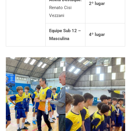
2
º
lugar
Renato Cisi
Vezzani
Equipe Sub 12 –
4
º
lugar
Masculina