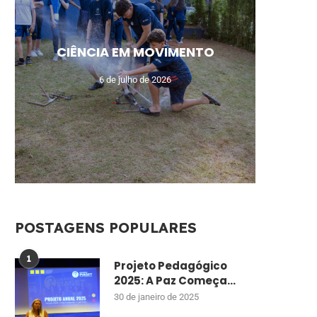
MEU N
CAM
AUL
UM
CIÊNCIA EM MOVIMENTO
MO
DE
ENSI
CU
6 de julho de 2026
POSTAGENS POPULARES
1
Projeto Pedagógico
2025: A Paz Começa...
30 de janeiro de 2025