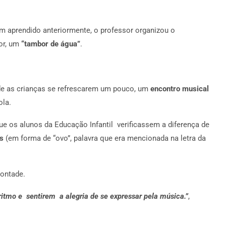
am aprendido anteriormente, o professor organizou o
or, um
“tambor de água”
.
 de as crianças se refrescarem um pouco, um
encontro musical
ola.
 que os alunos da Educação Infantil verificassem a diferença de
as
(em forma de “ovo”, palavra que era mencionada na letra da
vontade.
ritmo e sentirem a alegria de se expressar pela música.”
,