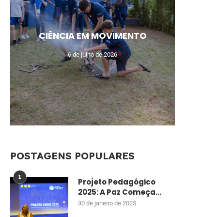
MEU N
CAM
AUL
UM
CIÊNCIA EM MOVIMENTO
MO
DE
ENSI
CU
6 de julho de 2026
POSTAGENS POPULARES
1
Projeto Pedagógico
2025: A Paz Começa...
30 de janeiro de 2025