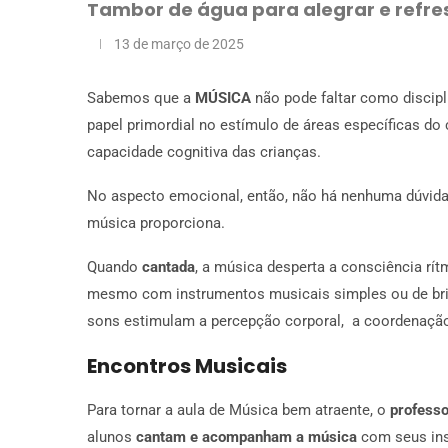
Tambor de água para alegrar e refre
13 de março de 2025
Sabemos que a
MÚSICA
não pode faltar como discipl
papel primordial no estímulo de áreas específicas do
capacidade cognitiva das crianças.
No aspecto emocional, então, não há nenhuma dúvida s
música proporciona.
Quando
cantada
, a música desperta a consciência rít
mesmo com instrumentos musicais simples ou de bri
sons estimulam a percepção corporal, a coordenaçã
Encontros Musicais
Para tornar a aula de Música bem atraente, o
professo
alunos
cantam e acompanham a música
com seus ins